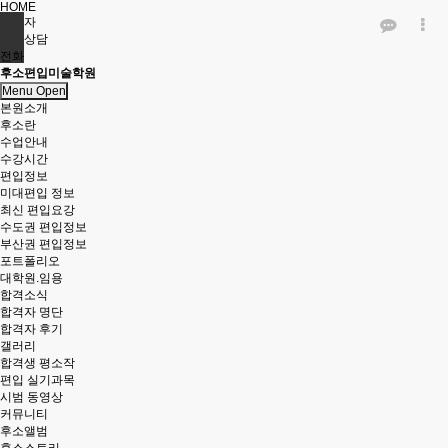
HOME
관리자
진학상담
전화
후소편입미술학원
Menu Open
본원소개
후소란
수업안내
수강시간
편입정보
미대편입 정보
최신 편입요강
수도권 편입정보
부산권 편입정보
포트폴리오
대학원.임용
합격소식
합격자 명단
합격자 후기
갤러리
합격생 평소작
편입 실기과목
시범 동영상
커뮤니티
후소앨범