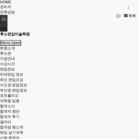
HOME
관리자
진학상담
목록
전화
후소편입미술학원
Menu Open
본원소개
후소란
수업안내
수강시간
편입정보
미대편입 정보
최신 편입요강
수도권 편입정보
부산권 편입정보
포트폴리오
대학원.임용
합격소식
합격자 명단
합격자 후기
갤러리
합격생 평소작
편입 실기과목
시범 동영상