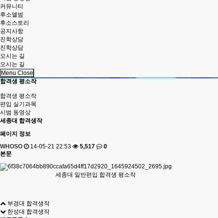
커뮤니티
후소앨범
후소스토리
공지사항
진학상담
진학상담
오시는 길
오시는 길
Menu Close
합격생 평소작
합격생 평소작
편입 실기과목
시범 동영상
세종대 합격생작
페이지 정보
WHOSO
14-05-21 22:53
5,517
0
본문
세종대 일반편입 합격생 평소작
부경대 합격생작
한성대 합격생작